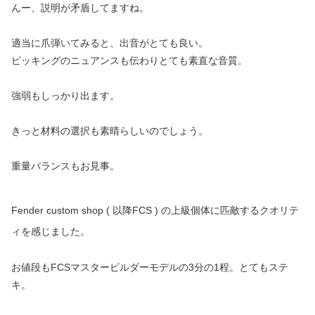
んー、説明が矛盾してますね。
適当に爪弾いてみると、出音がとても良い。
ピッキングのニュアンスも伝わりとても素直な音質。
強弱もしっかり出ます。
きっと材料の選択も素晴らしいのでしょう。
重量バランスもお見事。
Fender custom shop
( 以降FCS )
の上級個体に匹敵するクオリテ
ィを感じました。
お値段もFCSマスタービルダーモデルの3分の1程。とてもステ
キ。