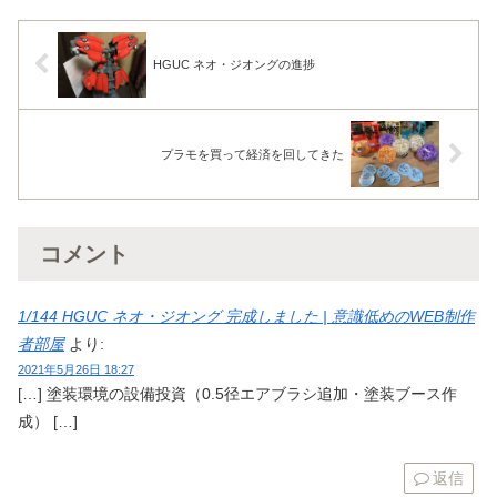
HGUC ネオ・ジオングの進捗
プラモを買って経済を回してきた
コメント
1/144 HGUC ネオ・ジオング 完成しました | 意識低めのWEB制作
者部屋
より:
2021年5月26日 18:27
[…] 塗装環境の設備投資（0.5径エアブラシ追加・塗装ブース作
成） […]
返信