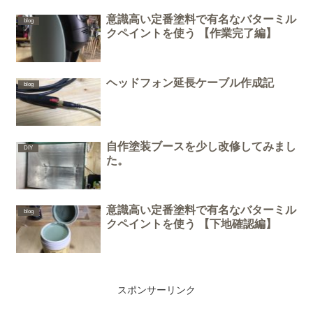
意識高い定番塗料で有名なバターミル
blog
クペイントを使う 【作業完了編】
ヘッドフォン延長ケーブル作成記
blog
自作塗装ブースを少し改修してみまし
DIY
た。
意識高い定番塗料で有名なバターミル
blog
クペイントを使う 【下地確認編】
スポンサーリンク