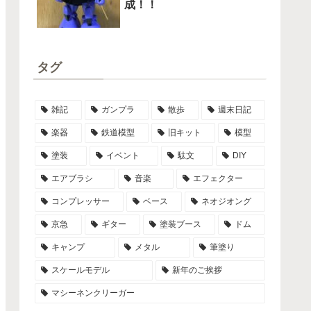
成！！
タグ
雑記
ガンプラ
散歩
週末日記
楽器
鉄道模型
旧キット
模型
塗装
イベント
駄文
DIY
エアブラシ
音楽
エフェクター
コンプレッサー
ベース
ネオジオング
京急
ギター
塗装ブース
ドム
キャンプ
メタル
筆塗り
スケールモデル
新年のご挨拶
マシーネンクリーガー