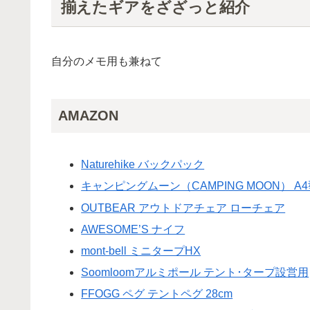
揃えたギアをざざっと紹介
自分のメモ用も兼ねて
AMAZON
Naturehike バックパック
キャンピングムーン（CAMPING MOON） A
OUTBEAR アウトドアチェア ローチェア
AWESOME’S ナイフ
mont-bell ミニタープHX
Soomloomアルミポール テント･タープ設営用
FFOGG ペグ テントペグ 28cm