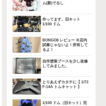
ム(新)でるし
作ってます。旧キット
1/100 ドム
BONGO6 レビュー ※店内
試奏じゃないよ！所有して
るよ！
自作塗装ブースを少し改修
してみました。
とりあえずカタチに【 1/72
F-14A トムキャット 】
1/100 ドム（旧キット）完