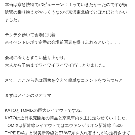
本当は京急快特で
バビューーン！！
っていきたかったのですが横
浜駅の乗り換えがおっくうなので京浜東北線でとぼとぼと向かい
ました。
テクテク歩いて会場に到着
※イベントレポで定番の会場前写真を撮り忘れるという。。。
会場に着くとすごい盛り上がり。
大人から子供までワイワイワイワイYYしとりました。
さて、ここから先は画像を交えて簡単なコメントをつらつらと
まずはメインのジオラマ
KATOとTOMIXの巨大レイアウトですね。
KATOは近日販売開始の商品と京急車両を主に走らせていました。
TOMIXは新幹線レイアウトではエヴァンゲリオン新幹線「500
TYPE EVA」と現美新幹線とE7/W7系を入れ替えながら走行させて